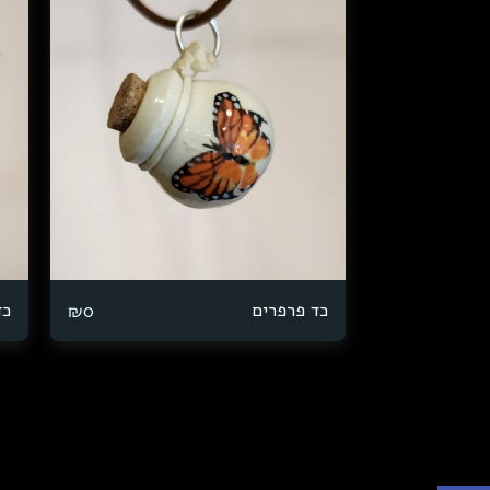
כד פרפרים
כד
₪
0