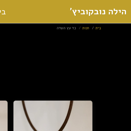
הילה נובקוביץ'
בי
בית
חנות
כד עץ השדה